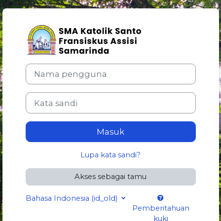
Lewati ke konten utama
Masuk ke E-learning SMA
Nama pengguna
Kata sandi
Masuk
Lupa kata sandi?
Akses sebagai tamu
Bahasa Indonesia ‎(id_old)‎
Pemberitahuan
kuki