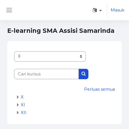
Lewati ke konten utama
Masuk
Panel samping
E-learning SMA Assisi Samarinda
Kategori kursus
Cari kursus
Cari kursus
Perluas semua
X
XI
XII